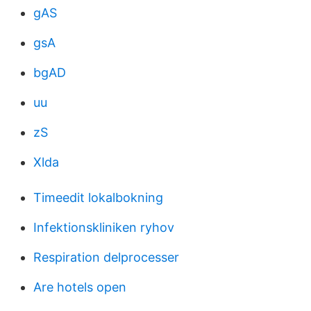
gAS
gsA
bgAD
uu
zS
Xlda
Timeedit lokalbokning
Infektionskliniken ryhov
Respiration delprocesser
Are hotels open