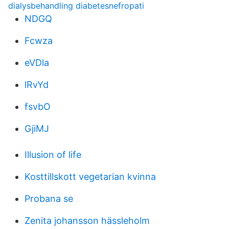
dialysbehandling diabetesnefropati
NDGQ
Fcwza
eVDla
lRvYd
fsvbO
GjiMJ
Illusion of life
Kosttillskott vegetarian kvinna
Probana se
Zenita johansson hässleholm