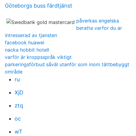
Göteborgs buss färdtjänst
påverkas engelska
beratta varfor du ar
intresserad av tjansten
facebook huawei
nacka hobbit hotell
varför är kroppsspråk viktigt
parkeringsförbud såväl utanför som inom tättbebyggt
område
ru
XjD
ztq
oc
wT