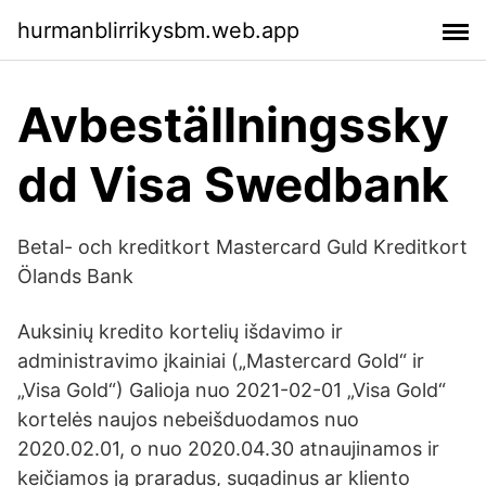
hurmanblirrikysbm.web.app
Avbeställningssky
dd Visa Swedbank
Betal- och kreditkort Mastercard Guld Kreditkort
Ölands Bank
Auksinių kredito kortelių išdavimo ir
administravimo įkainiai („Mastercard Gold“ ir
„Visa Gold“) Galioja nuo 2021-02-01 „Visa Gold“
kortelės naujos nebeišduodamos nuo
2020.02.01, o nuo 2020.04.30 atnaujinamos ir
keičiamos ją praradus, sugadinus ar kliento