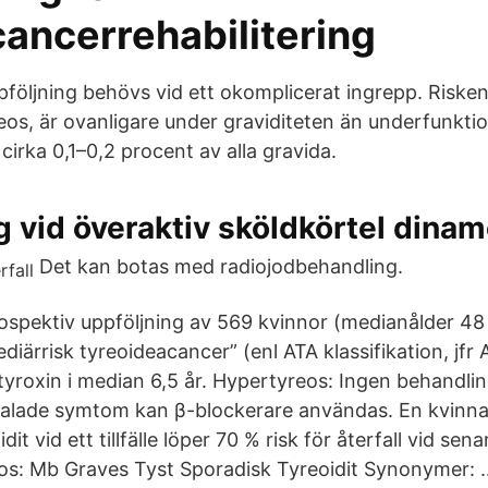
ancerrehabilitering
pföljning behövs vid ett okomplicerat ingrepp. Risken 
eos, är ovanligare under graviditeten än underfunkti
irka 0,1–0,2 procent av alla gravida.
 vid överaktiv sköldkörtel dinam
Det kan botas med radiojodbehandling.
rospektiv uppföljning av 569 kvinnor (medianålder 48
mediärrisk tyreoideacancer” (enl ATA klassifikation, jf
yroxin i median 6,5 år. Hypertyreos: Ingen behandlin
talade symtom kan β-blockerare användas. En kvinna
t vid ett tillfälle löper 70 % risk för återfall vid sena
nos: Mb Graves Tyst Sporadisk Tyreoidit Synonymer: 