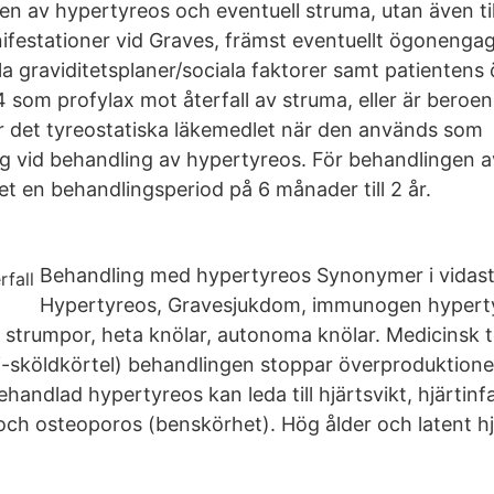
aden av hypertyreos och eventuell struma, utan även ti
festationer vid Graves, främst eventuellt ögoneng
lla graviditetsplaner/sociala faktorer samt patienten
 som profylax mot återfall av struma, eller är beroe
r det tyreostatiska läkemedlet när den används som
ng vid behandling av hypertyreos. För behandlingen a
t en behandlingsperiod på 6 månader till 2 år.
Behandling med hypertyreos Synonymer i vidas
Hypertyreos, Gravesjukdom, immunogen hyperty
, strumpor, heta knölar, autonoma knölar. Medicinsk 
ti-sköldkörtel) behandlingen stoppar överproduktion
handlad hypertyreos kan leda till hjärtsvikt, hjärtinf
ch osteoporos (benskörhet). Hög ålder och latent hjä