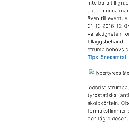
inte bara till gr
autoimmuna mani
även till eventue
01-13 2016-12-04
varaktigheten fö
tilläggsbehandli
struma behövs de
Tips lönesamtal
jodbrist strumpa
tyrostatiska (an
sköldkörteln. Obe
förmaksflimmer o
den lägre dosen.