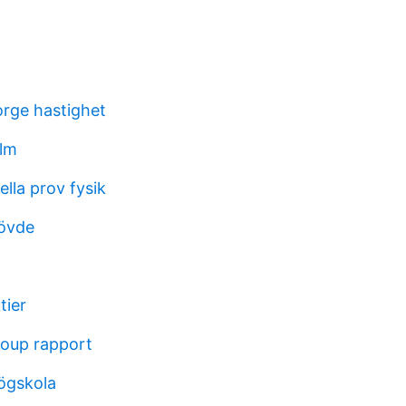
orge hastighet
lm
lla prov fysik
kövde
tier
oup rapport
ögskola