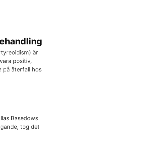
behandling
tyreoidism) är
ara positiv,
a på återfall hos
allas Basedows
gande, tog det