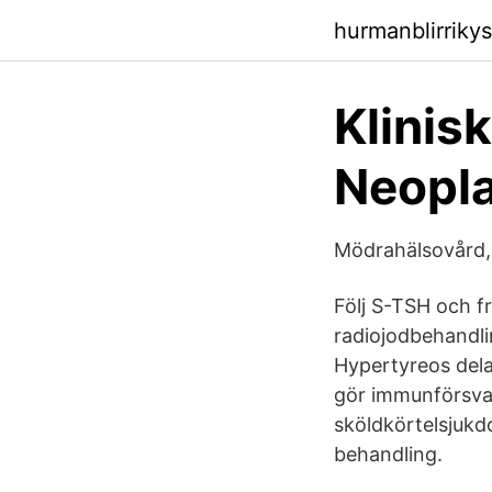
hurmanblirrik
Klinis
Neopl
Mödrahälsovård,
Följ S-TSH och fr
radiojodbehandli
Hypertyreos dela
gör immunförsvar
sköldkörtelsjukd
behandling.