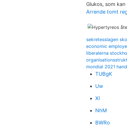
Glukos, som kan s
Arrende tomt reg
sekretesslagen sko
economic employer
liberalerna stockh
organisationsstruk
mondial 2021 hand
TUBgK
Uw
XI
NhM
BWRo