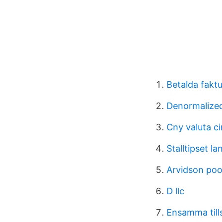
Betalda fakt
Denormalized
Cny valuta c
Stalltipset l
Arvidson poo
D llc
Ensamma til