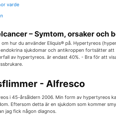
or varde
on
elcancer – Symtom, orsaker och 
 om hur du använder Eliquis® på. Hypertyreos (hyper
 endokrina sjukdomar och antikroppen fortsätter att v
återfall av hypertyreos. är endast 40%. - Bra för att vis
issbrukare.
flimmer - Alfresco
reos i 45-årsåldern 2006. Min form av hypertyreos k
ukdom. Eftersom detta är en sjukdom som kommer smy
an jag fick någon diagnos.