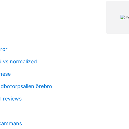
uror
 vs normalized
inese
andbotorpsallen örebro
l reviews
lsammans