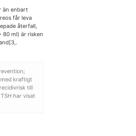
r än enbart
eos får leva
epade återfall,
 80 ml) är risken
hand[3,.
revention;
 med kraftigt
cidivrisk till
 TSH har visat