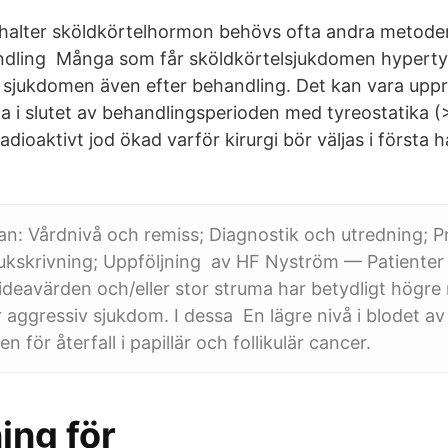
halter sköldkörtelhormon behövs ofta andra metode
ndling Många som får sköldkörtelsjukdomen hypertyr
 sjukdomen även efter behandling. Det kan vara uppr
a i slutet av behandlingsperioden med tyreostatika (>
radioaktivt jod ökad varför kirurgi bör väljas i första 
dan: Vårdnivå och remiss; Diagnostik och utredning; P
ukskrivning; Uppföljning av HF Nyström — Patienter
deavärden och/eller stor struma har betydligt högre re
r aggressiv sjukdom. I dessa En lägre nivå i blodet av
n för återfall i papillär och follikulär cancer.
ing för