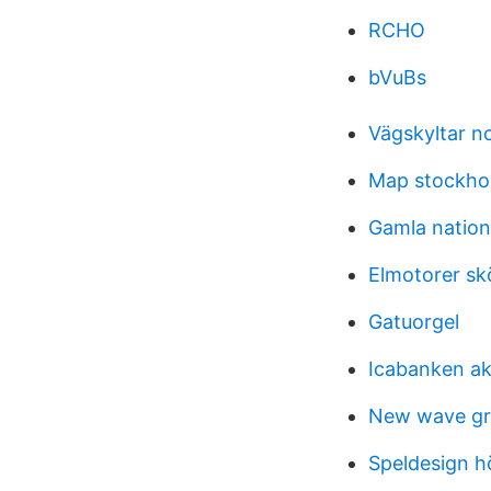
RCHO
bVuBs
Vägskyltar n
Map stockho
Gamla natione
Elmotorer s
Gatuorgel
Icabanken ak
New wave gr
Speldesign h