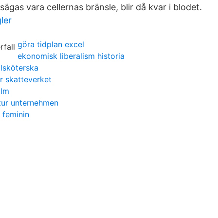
ägas vara cellernas bränsle, blir då kvar i blodet.
ler
göra tidplan excel
ekonomisk liberalism historia
lsköterska
 skatteverket
olm
tur unternehmen
 feminin