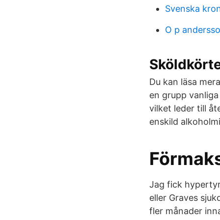
Svenska kron
O p anderss
Sköldkört
Du kan läsa mera
en grupp vanliga
vilket leder till 
enskild alkoholm
Förmaks
Jag fick hyperty
eller Graves sj
fler månader inn