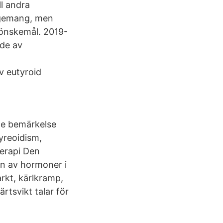
ll andra
agemang, men
s önskemål. 2019-
nde av
v eutyroid
te bemärkelse
reoidism,
terapi Den
en av hormoner i
arkt, kärlkramp,
rtsvikt talar för