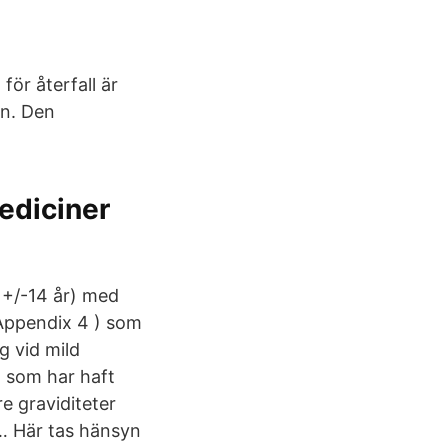
för återfall är
on. Den
ediciner
 +/-14 år) med
r Appendix 4 ) som
g vid mild
 som har haft
re graviditeter
… Här tas hänsyn