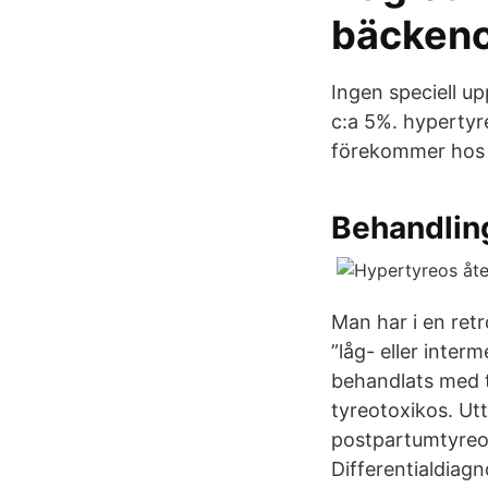
bäckenc
Ingen speciell up
c:a 5%. hypertyr
förekommer hos c
Behandling
Man har i en ret
”låg- eller inter
behandlats med t
tyreotoxikos. Ut
postpartumtyreoidi
Differentialdiag