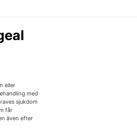
geal
 eller
rbehandling med
 Graves sjukdom
m får
en även efter