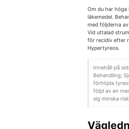
Om du har höga 
läkemedel. Beha
med följderna av
Vid uttalad strum
för recidiv efter 
Hypertyreos.
Innehåll på si
Behandling; Sj
förhöjda tyreoi
följd av en me
sig minska riske
Vägledn