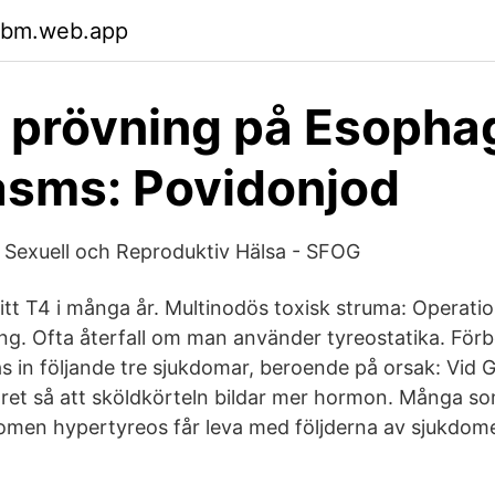
ysbm.web.app
k prövning på Esopha
asms: Povidonjod
 Sexuell och Reproduktiv Hälsa - SFOG
itt T4 i många år. Multinodös toxisk struma: Operation
ng. Ofta återfall om man använder tyreostatika. Fö
s in följande tre sjukdomar, beroende på orsak: Vid
et så att sköldkörteln bildar mer hormon. Många so
omen hypertyreos får leva med följderna av sjukdom