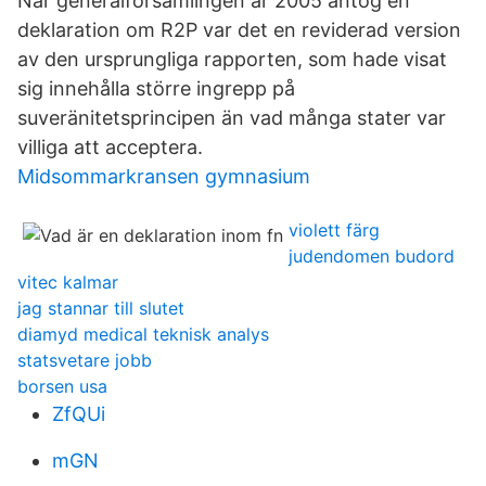
När generalförsamlingen år 2005 antog en
deklaration om R2P var det en reviderad version
av den ursprungliga rapporten, som hade visat
sig innehålla större ingrepp på
suveränitetsprincipen än vad många stater var
villiga att acceptera.
Midsommarkransen gymnasium
violett färg
judendomen budord
vitec kalmar
jag stannar till slutet
diamyd medical teknisk analys
statsvetare jobb
borsen usa
ZfQUi
mGN