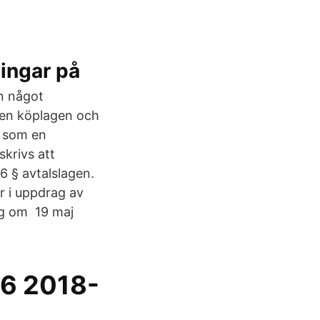
ingar på
en något
 men köplagen och
d som en
skrivs att
6 § avtalslagen.
r i uppdrag av
ag om 19 maj
6 2018-