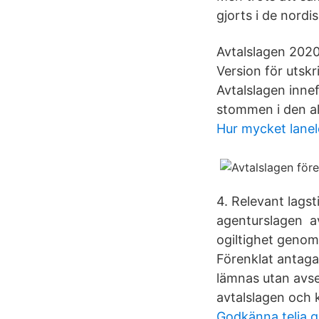
gjorts i de nordis
Avtalslagen 2020
Version för utskri
Avtalslagen innef
stommen i den al
Hur mycket lanel
4. Relevant lags
agenturslagen av
ogiltighet genom
Förenklat antaga
lämnas utan avse
avtalslagen och 
Godkänna telia 