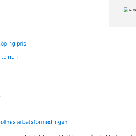
köping pris
okemon
b
bollnas arbetsformedlingen