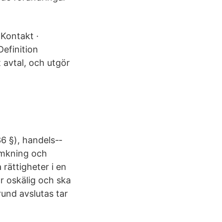
 Kontakt ·
 Definition
t avtal, och utgör
6 §), handels-‐
ämkning och
 rättigheter i en
r oskälig och ska
und avslutas tar