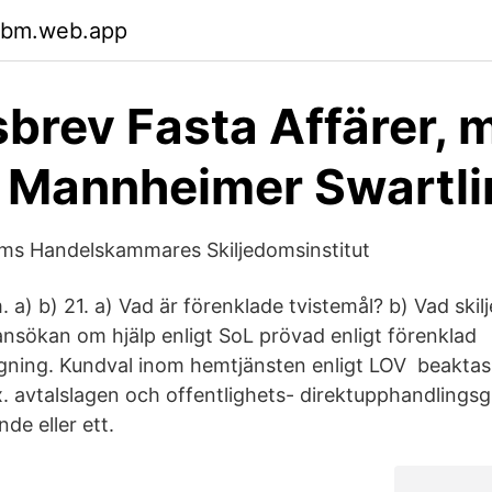
ysbm.web.app
brev Fasta Affärer, 
 Mannheimer Swartli
lms Handelskammares Skiljedomsinstitut
a) b) 21. a) Vad är förenklade tvistemål? b) Vad skil
sökan om hjälp enligt SoL prövad enligt förenklad
ning. Kundval inom hemtjänsten enligt LOV beaktas
x. avtalslagen och offentlighets- direktupphandlingsg
de eller ett.