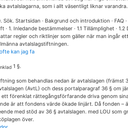
ka avtalslagarna, som i allt väsentligt liknar varandra.
. Sök. Startsidan · Bakgrund och introduktion · FAQ ·
ft · 1. Inledande bestämmelser · 1.1 Tillämplighet · 1.2
attar regler och riktlinjer som gäller när man ingår et
lmänna avtalslagstiftningen.
ofte kan jag fa
1 §.
tiftning som behandlas nedan är avtalslagen (främst 3
talslagen (AvtL) och dess portalparagraf 36 § om j
 ett förenklat rättegångsförfarande driva genom sina
nde är att fondens värde ökade linjärt. Då fonden – ä
ende med stöd av 36 § avtalslagen. med LOU som gr
köplagen över.
gdpr