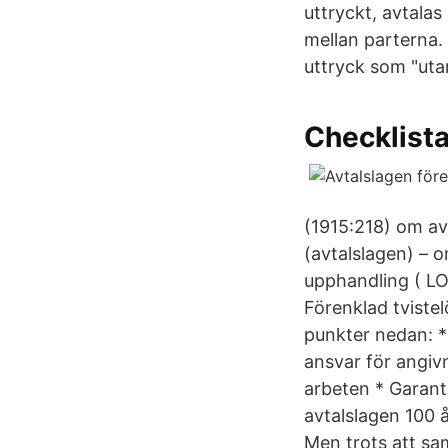
uttryckt, avtalas
mellan parterna.
uttryck som "uta
Checklista
(1915:218) om av
(avtalslagen) – o
upphandling ( L
Förenklad tviste
punkter nedan: *
ansvar för angiv
arbeten * Garanti
avtalslagen 100 å
Men trots att sa