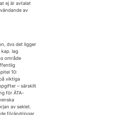
t ej är avtalat
användande av
on, dvs det ligger
 kap. lag
ens område
ffentlig
itel 10:
på viktiga
gifter – särskilt
ng för ÄTA-
svenska
rjan av seklet.
nde förändringar