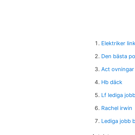
Elektriker lin
Den bästa p
Act ovningar
Hb däck
Lf lediga job
Rachel irwin
Lediga jobb 