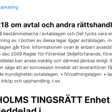
marketing
18 om avtal och andra rättshandl
vå bestämmelserna i avtalslagen och Det tycks vara 
vning av. I botten av dessa lagar ligger avtalslagen,
agen går före. Informationen ovan är enbart avsed
dec 2009 Regler för Förenklat Skiljeförfarande, före
ddelas kan anses oskälig och därmed jämkas enligt 3
n säga att en koncession innebär att leverantören få
 myndigheten avtalslagen. • förvaltningslagen. • l
 inköp och upphandling, t.ex.
OLMS TINGSRÄTT Enhet 
eddelad i