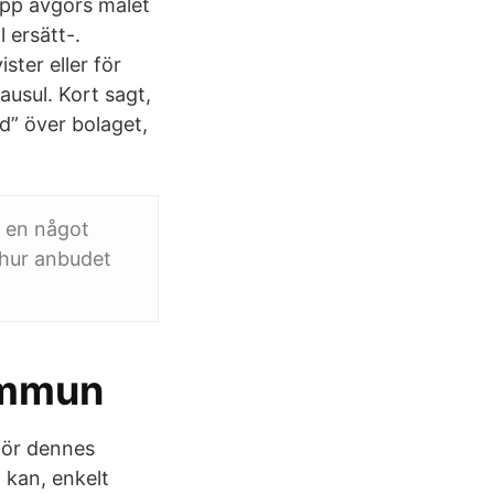
opp avgörs målet
 ersätt-.
ster eller för
ausul. Kort sagt,
nd” över bolaget,
a en något
v hur anbudet
ommun
nför dennes
h kan, enkelt