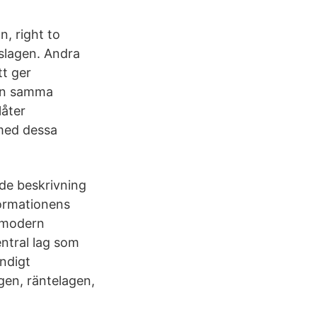
n, right to
slagen. Andra
tt ger
t än samma
låter
 med dessa
de beskrivning
formationens
n modern
entral lag som
ändigt
gen, räntelagen,