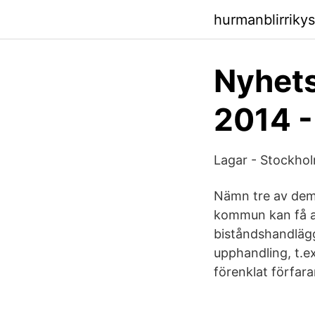
hurmanblirrik
Nyhets
2014 -
Lagar - Stockho
Nämn tre av dem. 
kommun kan få an
biståndshandlägg
upphandling, t.e
förenklat förfaran