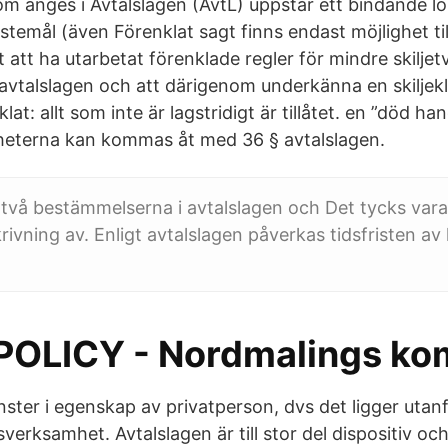
m anges i Avtalslagen (AvtL) uppstår ett bindande l
stemål (även Förenklat sagt finns endast möjlighet till
 att ha utarbetat förenklade regler för mindre skiljetvi
 avtalslagen och att därigenom underkänna en skiljekl
at: allt som inte är lagstridigt är tillåtet. en ”död ha
heterna kan kommas åt med 36 § avtalslagen.
 två bestämmelserna i avtalslagen och Det tycks var
rivning av. Enligt avtalslagen påverkas tidsfristen a
POLICY - Nordmalings k
änster i egenskap av privatperson, dvs det ligger uta
esverksamhet. Avtalslagen är till stor del dispositiv oc