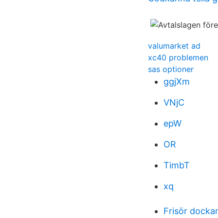
valumarket ad
xc40 problemen
sas optioner
ggjXm
VNjC
epW
OR
TimbT
xq
Frisör docka