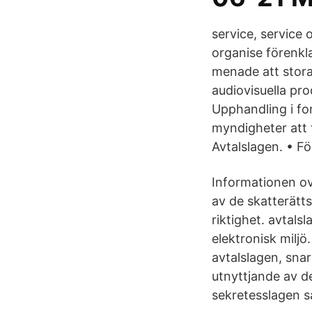
service, service 
organise förenkl
menade att stora
audiovisuella pr
Upphandling i for
myndigheter att 
Avtalslagen. • Fö
Informationen o
av de skatterätt
riktighet. avtals
elektronisk miljö
avtalslagen, snar
utnyttjande av de
sekretesslagen sa