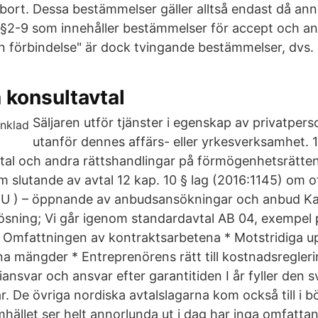
 bort. Dessa bestämmelser gäller alltså endast då anna
 §2-9 som innehåller bestämmelser för accept och 
n förbindelse" är dock tvingande bestämmelser, dvs.
 konsultavtal
Säljaren utför tjänster i egenskap av privatpers
utanför dennes affärs- eller yrkesverksamhet. 1
tal och andra rättshandlingar på förmögenhetsrätt
m slutande av avtal 12 kap. 10 § lag (2016:1145) om o
OU ) – öppnande av anbudsansökningar och anbud Kap
lösning; Vi går igenom standardavtal AB 04, exempel 
 Omfattningen av kontraktsarbetena * Motstridiga upp
na mängder * Entreprenörens rätt till kostnadsregleri
ansvar och ansvar efter garantitiden I år fyller den 
r. De övriga nordiska avtalslagarna kom också till i bö
mhället ser helt annorlunda ut i dag har inga omfatta