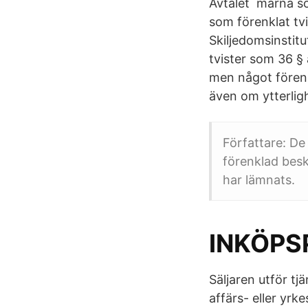
Avtalet marna so
som förenklat tvi
Skiljedomsinstitut
tvister som 36 §
men något förenkl
även om ytterlig
Författare: De
förenklad besk
har lämnats.
INKÖPS
Säljaren utför tj
affärs- eller yrk