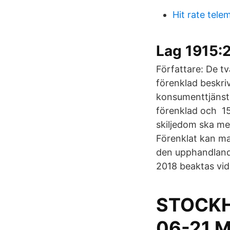
Hit rate tele
Lag 1915:2
Författare: De t
förenklad beskri
konsumenttjänstl
förenklad och 15 
skiljedom ska me
Förenklat kan ma
den upphandlande
2018 beaktas vid
STOCKH
06-21 M