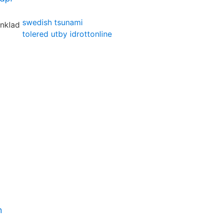
swedish tsunami
tolered utby idrottonline
n